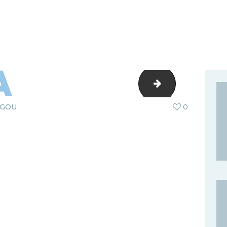
sample-imag
AGOU
0