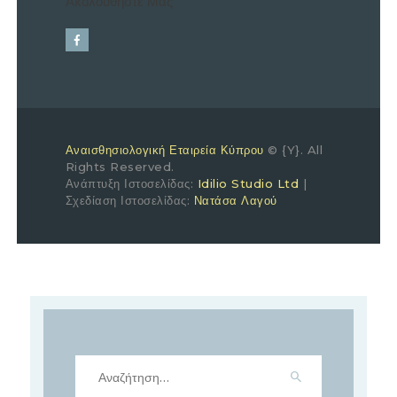
Ακολουθήστε Μας
Αναισθησιολογική Εταιρεία Κύπρου
© {Y}. All
Rights Reserved.
Ανάπτυξη Ιστοσελίδας:
Idilio Studio Ltd
|
Σχεδίαση Ιστοσελίδας:
Νατάσα Λαγού
Αναζήτηση
για: