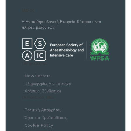
Μέλος
Η Αναισθησιολογική Εταιρεία Κύπρου είναι
πλήρες μέλος των:
Πληροφορίες
Newsletters
Πληροφορίες για το κοινό
Χρήσιμοι Σύνδεσμοι
Οι Πολιτικές Μας
Πολιτική Απορρήτου
Όροι και Προϋποθέσεις
Cookie Policy