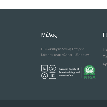
Μέλος
Π
Η Αναισθησιολογική Εταιρεία
Ne
Κύπρου είναι πλήρες μέλος των:
Πλ
Χρ