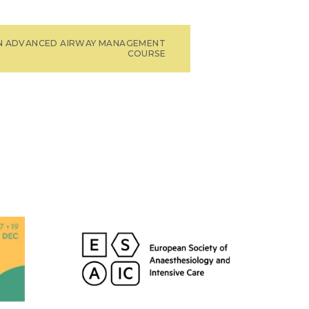
N ADVANCED AIRWAY MANAGEMENT
COURSE