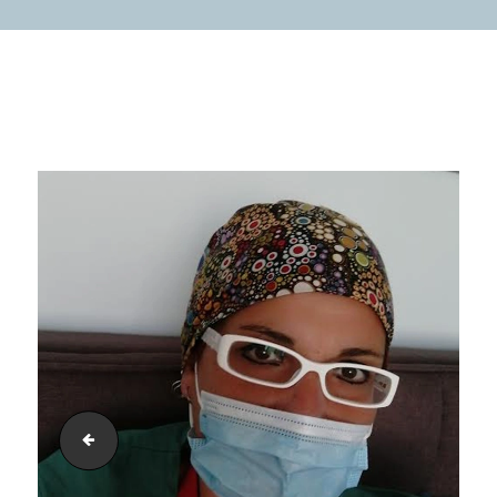
cyprus-anaesthesia-board-member-vasilis-vasiliades