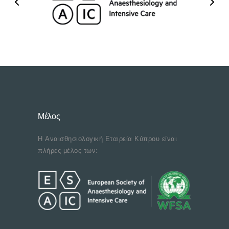
Μέλος
Η Αναισθησιολογική Εταιρεία Κύπρου είναι
πλήρες μέλος των: