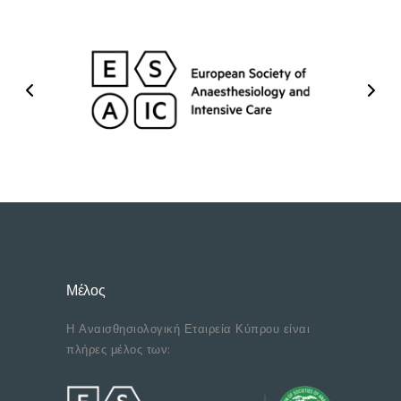
Μέλος
Η Αναισθησιολογική Εταιρεία Κύπρου είναι
πλήρες μέλος των: