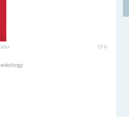
AGOU
0
esiology